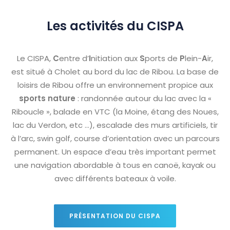
Les activités du CISPA
Le CISPA,
C
entre d’
I
nitiation aux
S
ports de
P
lein-
A
ir,
est situé à Cholet au bord du lac de Ribou. La base de
loisirs de Ribou offre un environnement propice aux
sports nature
: randonnée autour du lac avec la «
Riboucle », balade en VTC (la Moine, étang des Noues,
lac du Verdon, etc …), escalade des murs artificiels, tir
à l’arc, swin golf, course d’orientation avec un parcours
permanent. Un espace d’eau très important permet
une navigation abordable à tous en canoë, kayak ou
avec différents bateaux à voile.
PRÉSENTATION DU CISPA