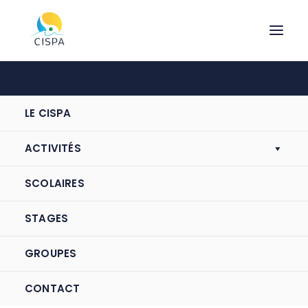
Les stages d’été au CISPA
reviennent !
LE CISPA
Du lundi 06 juillet au vendredi
28 août 2026 ! Il reste
ACTIVITÉS
quelques places !
SCOLAIRES
Journée entière, de 9h00 à 17h00 (repas compris)
STAGES
N’hésitez pas à nous contacter pour plus de
renseignements !
GROUPES
CONTACT